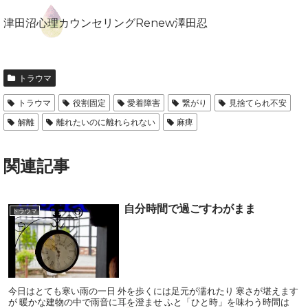
津田沼心理カウンセリングRenew澤田忍
トラウマ
トラウマ
役割固定
愛着障害
繋がり
見捨てられ不安
解離
離れたいのに離れられない
麻痺
関連記事
自分時間で過ごすわがまま
トラウマ
今日はとても寒い雨の一日 外を歩くには足元が濡れたり 寒さが堪えます
が 暖かな建物の中で雨音に耳を澄ませ ふと「ひと時」を味わう時間は