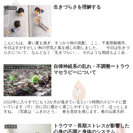
生きづらさを理解する
トラウマ
こんにちは。 暑い夏も過ぎ、すっかり秋の気配。 ここ、千葉県船橋市。
今日はすがすがしい秋の空気と風を感じ出勤しました。 : : : 今日は生きづ
らさについて。 なんとなく「生きづらい」。 そのような相談もよくあり
ます。 その、生きづらさの...
自律神経系の乱れ・不調整ートラウ
ソマティックエクスペリエンシング
マセラピーについて
2022年に入りすでにもう2か月が過ぎているという時間のスピードに驚
いています（汗） 日に日に暖かく過ごしやすくなっていて、ほっとしま
すね。 （写真は「ふきのとう」 春を息吹を感じます。春の山菜大好き
です） 社会情勢は厳しいけれど、それぞれ...
トラウマ・長期ストレスが影響した
トラウマ
心身の不調と身体のシステム