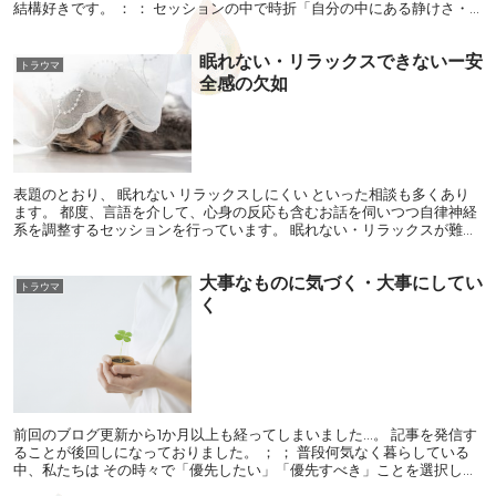
結構好きです。 ： ： セッションの中で時折「自分の中にある静けさ・
穏やかさ」に気づいてもらうというエク...
眠れない・リラックスできないー安
トラウマ
全感の欠如
表題のとおり、 眠れない リラックスしにくい といった相談も多くあり
ます。 都度、言語を介して、心身の反応も含むお話を伺いつつ自律神経
系を調整するセッションを行っています。 眠れない・リラックスが難し
い理由には、人それぞれ違いますが、 共通...
大事なものに気づく・大事にしてい
トラウマ
く
前回のブログ更新から1か月以上も経ってしまいました…。 記事を発信す
ることが後回しになっておりました。 ； ； 普段何気なく暮らしている
中、私たちは その時々で「優先したい」「優先すべき」ことを選択し
て、自覚していようがいまいが、それを真っ...