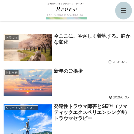
発達性トラウマ
検索
今ここに、やさしく着地する。静か
トラウマ
な変化
2026.02.21
新年のご挨拶
おしらせ
2026.01.03
発達性トラウマ障害とSE™（ソマ
ソマティックエクスペリエンシング
ティックエクスペリエンシング®）
トラウマセラピー