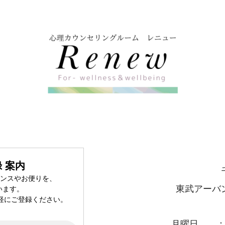
 案内
センスやお便りを、
東武アーバ
います。
軽にご登録ください。
月曜日 ：13