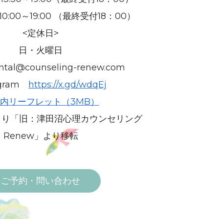
:00～19:00 （最終受付18：00）
<定休日>
日・火曜日
tal@counseling-renew.com
agram
https://x.gd/wdqEj
内リーフレット（3MB）
月より「旧：津田沼心理カウンセリング
Renew」より移転
ご予約・問い合わせ