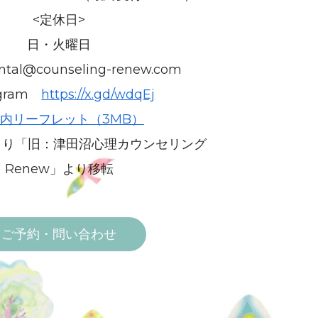
<定休日>
日・火曜日
tal@counseling-renew.com
agram
https://x.gd/wdqEj
内リーフレット（3MB）
月より「旧：津田沼心理カウンセリング
Renew」より移転
ご予約・問い合わせ