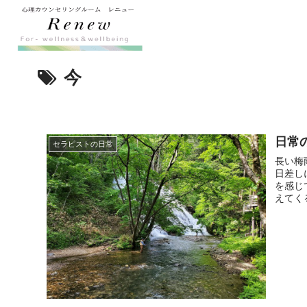
今
日常
セラピストの日常
長い梅
日差し
を感じ
えてく