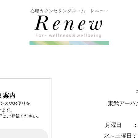
 案内
東武アーバ
センスやお便りを、
います。
軽にご登録ください。
月曜日 ：13
水～土曜日：10